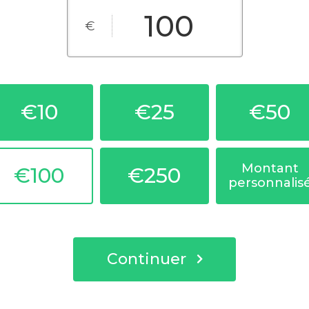
€
€10
€25
€50
Montant
€100
€250
personnalis
Continuer