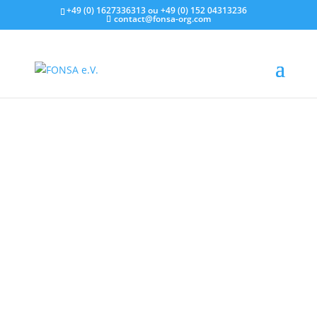
+49 (0) 1627336313 ou +49 (0) 152 04313236
contact@fonsa-org.com
À propos de FONSA
Un fonds de solidarité de la diaspora
sénégalaise en Allemagne
Qui sommes-nous?
F
ONSA est né à la fois d’un cri de cœur, d’un cri de