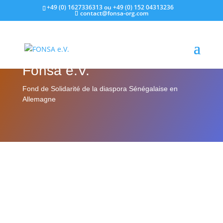
+49 (0) 1627336313 ou +49 (0) 152 04313236
contact@fonsa-org.com
Fonsa e.V.
Fond de Solidarité de la diaspora Sénégalaise en
Allemagne