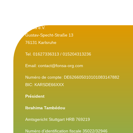
Mentions légales
Fonsa e.V.
Gustav-Specht-Straße 13
76131 Karlsruhe
Tel. 01627336313 / 015204313236
Email: contact@fonsa-org.com
Numéro de compte: DE626605010101083147882
BIC: KARSDE66XXX
Président
Ibrahima Tambédou
Amtsgericht Stuttgart HRB 769219
Numéro d’identification fiscale 35022/32946