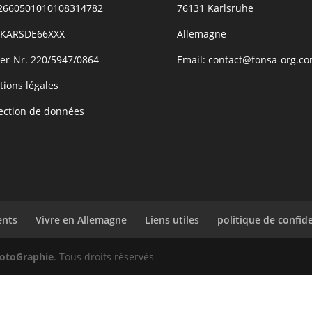
2660501010108314782
76131 Karlsruhe
: KARSDE66XXX
Allemagne
er-Nr. 220/5947/0864
Email: contact@fonsa-org.c
ions légales
ection de données
ents
Vivre en Allemagne
Liens utiles
politique de confide
hotoGraphie
. Tous droits réservés