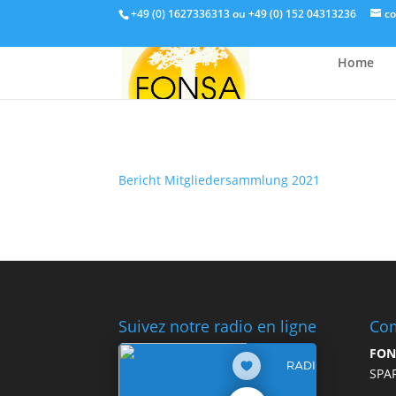
+49 (0) 1627336313 ou +49 (0) 152 04313236
c
Home
Bericht Mitgliedersammlung 2021
Suivez notre radio en ligne
Com
FON
SPA