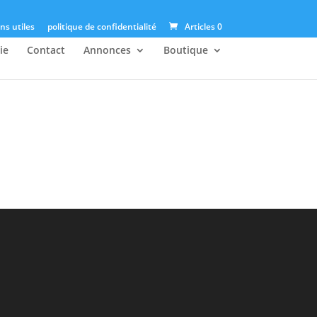
ns utiles
politique de confidentialité
Articles 0
ie
Contact
Annonces
Boutique