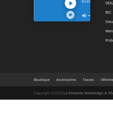
DE6
BIC
Steu
Ment
Prot
Boutique
Accessoires
Tasses
Vêtem
Copyright ©2020
La Piraterie Webdesign & P