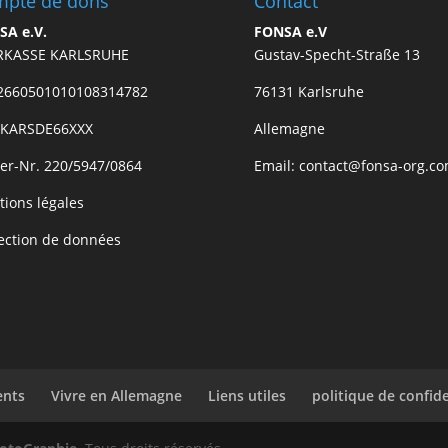
pte de dons
Contact
SA e.V.
FONSA e.V
RKASSE KARLSRUHE
Gustav-Specht-Straße 13
2660501010108314782
76131 Karlsruhe
: KARSDE66XXX
Allemagne
er-Nr. 220/5947/0864
Email: contact@fonsa-org.c
ions légales
ection de données
ents
Vivre en Allemagne
Liens utiles
politique de confide