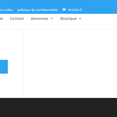
ns utiles
politique de confidentialité
Articles 0
ie
Contact
Annonces
Boutique