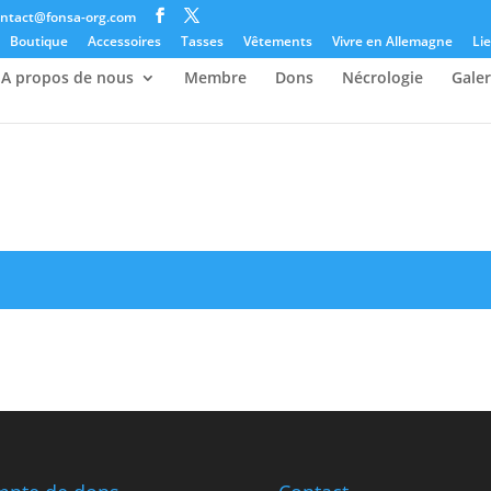
ontact@fonsa-org.com
Boutique
Accessoires
Tasses
Vêtements
Vivre en Allemagne
Lie
A propos de nous
Membre
Dons
Nécrologie
Galer