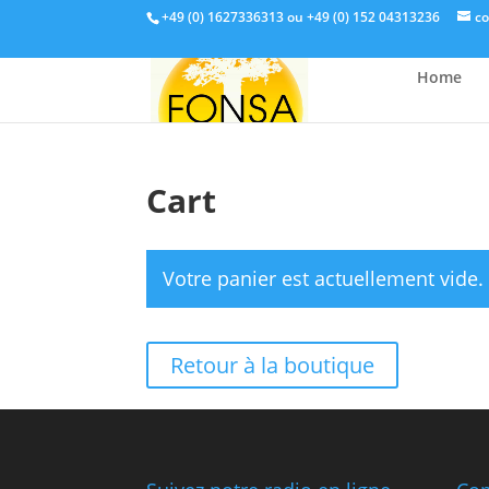
+49 (0) 1627336313 ou +49 (0) 152 04313236
c
Home
Cart
Votre panier est actuellement vide.
Retour à la boutique