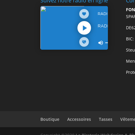
Suivez notre radio en ligne
Com
FON
SPA
DE6
BIC
Steu
Ment
Prot
Boutique
Accessoires
Tasses
Vêtem