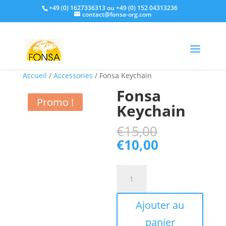
+49 (0) 1627336313 ou +49 (0) 152 04313236
contact@fonsa-org.com
Accueil
/
Accessories
/ Fonsa Keychain
Fonsa
Promo !
Keychain
Le
€
15,00
prix
Le
€
10,00
initial
prix
était :
actuel
quantité
€15,00.
est :
de
€10,00.
Fonsa
Ajouter au
Keychain
panier