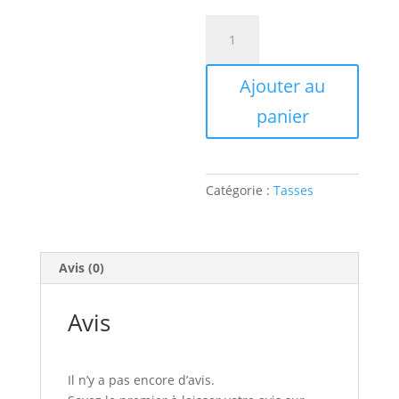
quantité
de
Tasse
Ajouter au
Fonsa
panier
Catégorie :
Tasses
Avis (0)
Avis
Il n’y a pas encore d’avis.