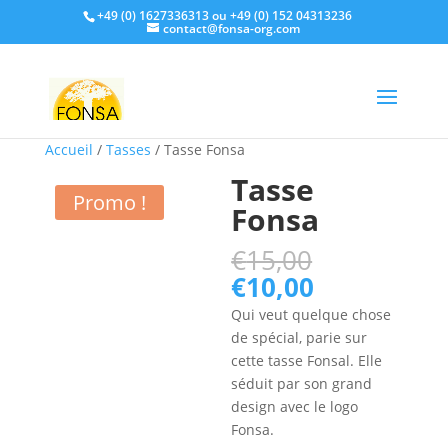
+49 (0) 1627336313 ou +49 (0) 152 04313236
contact@fonsa-org.com
Accueil
/
Tasses
/ Tasse Fonsa
Tasse
Promo !
Fonsa
Le
€
15,00
prix
Le
€
10,00
initial
prix
Qui veut quelque chose
était :
actuel
de spécial, parie sur
€15,00.
est :
cette tasse Fonsal. Elle
€10,00.
séduit par son grand
design avec le logo
Fonsa.