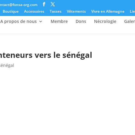
ontact@fonsa-org.com
Boutique
Accessoires
Tasses
Vêtements
Vivre en Allemagne
Lie
A propos de nous
Membre
Dons
Nécrologie
Galer
nteneurs vers le sénégal
sénégal