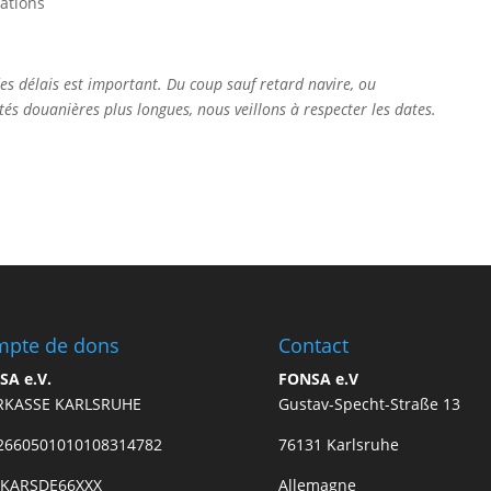
ations
es délais est important. Du coup sauf retard navire, ou
és douanières plus longues, nous veillons à respecter les dates.
pte de dons
Contact
SA e.V.
FONSA e.V
RKASSE KARLSRUHE
Gustav-Specht-Straße 13
2660501010108314782
76131 Karlsruhe
: KARSDE66XXX
Allemagne