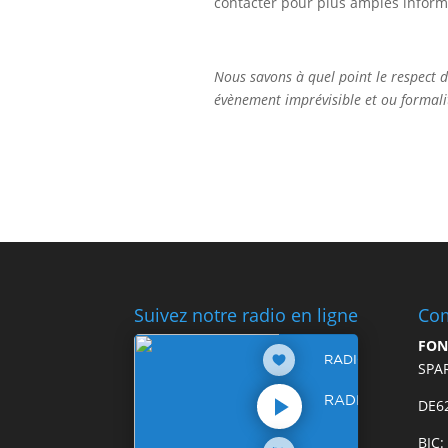
contacter pour plus amples inform
Nous savons à quel point le respect d
évènement imprévisible et ou formalit
Suivez notre radio en ligne
Com
FON
SPA
DE6
BIC