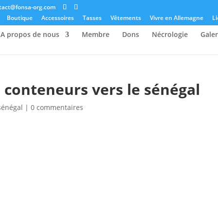
tact@fonsa-org.com
Boutique
Accessoires
Tasses
Vêtements
Vivre en Allemagne
Li
A propos de nous
Membre
Dons
Nécrologie
Galer
 conteneurs vers le sénégal
sénégal
|
0 commentaires