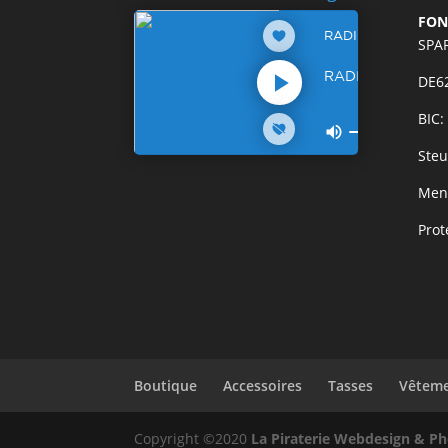
FON
SPA
DE6
BIC
Steu
Ment
Prot
Boutique
Accessoires
Tasses
Vêtem
Copyright ©2020
La Piraterie Webdesign & P