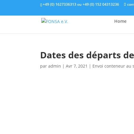
+49 (0) 1627336313 ou +49 (0) 152 04313236
con
Home
Dates des départs de
par
admin
|
Avr 7, 2021
|
Envoi conteneur au 