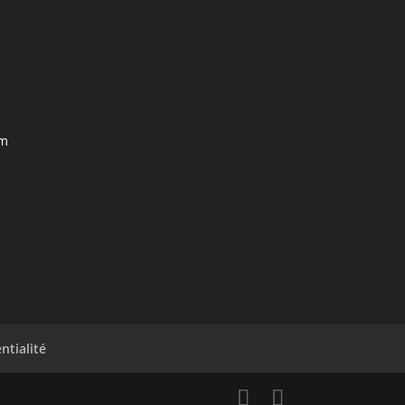
om
ntialité