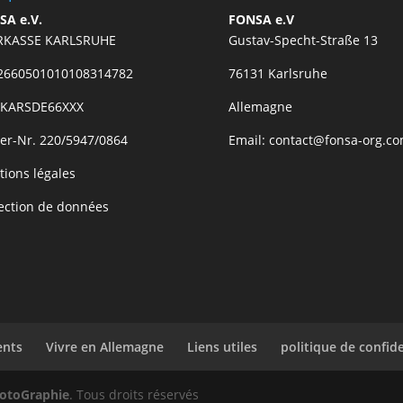
SA e.V.
FONSA e.V
RKASSE KARLSRUHE
Gustav-Specht-Straße 13
2660501010108314782
76131 Karlsruhe
: KARSDE66XXX
Allemagne
er-Nr. 220/5947/0864
Email: contact@fonsa-org.c
ions légales
ection de données
ents
Vivre en Allemagne
Liens utiles
politique de confide
hotoGraphie
. Tous droits réservés